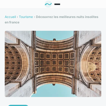
Accueil
›
Tourisme
›
Découvrez les meilleures nuits insolites
en france