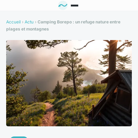
Accueil
›
Actu
›
Camping Borepo : un refuge nature entre
plages et montagnes